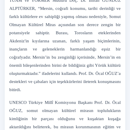
TUAM ve YÖRMER Müdürü Doç. Dr. İmran GÜNDÜZ
ALPTÜRKER, “Mersin, coğrafi konumu, tarihi derinliği ve
farklı kültürlere ev sahipliği yapmış olması nedeniyle, Somut
Olmayan Kültürel Miras açısından son derece zengin bir
potansiyele sahiptir. Burası, Torosların eteklerinden
Akdeniz'in kıyılarına uzanan, farklı yaşam biçimlerinin,
inançların ve geleneklerin harmanlandığı eşsiz bir
coğrafyadır. Mersin’in bu zenginliği içerisinde, Mersin’in en
önemli bileşenlerinden birini de bildiğiniz gibi Yörük kültürü
oluşturmaktadır.” ifadelerini kullandı. Prof. Dr. Öcal OĞUZ’a
destekleri ve çabaları için teşekkürlerini ileterek konuşmasını
bitirdi.
UNESCO Türkiye Millî Komisyonu Başkanı Prof. Dr. Öcal
OĞUZ, somut olmayan kültürel mirasın toplulukların
kimliğinin bir parçası olduğunu ve kuşaktan kuşağa
aktarıldığını belirterek, bu mirasın korunmasının eğitim ve